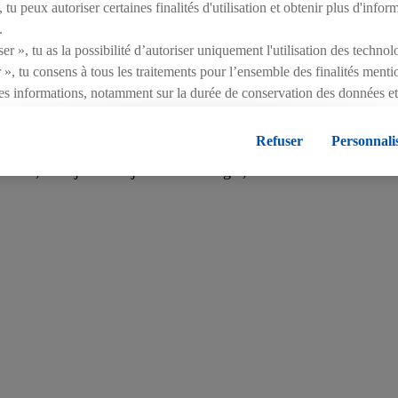
tu peux autoriser certaines finalités d'utilisation et obtenir plus d'infor
.
er », tu as la possibilité d’autoriser uniquement l'utilisation des techno
 envoyer leurs œuvres. Parmi les plus de 160 dessins reçus, 
 », tu consens à tous les traitements pour l’ensemble des finalités ment
 imprimés dans un format plus petit. Les dessins gagnants ont 
es informations, notamment sur la durée de conservation des données et 
l Suisse fait don de 1 franc par sac à provisions vendu. « Les
ent à tout moment avec effet pour l’avenir, dans notre
déclaration de c
ans cette deuxième année de pandémie et nous le ressentons c
égales, c’est ici.
Refuser
Personnali
Suisse de ce don généreux qui nous permettra d’aider des 
iles », se réjouit Katja Schönenberger, la directrice de Pro Ju