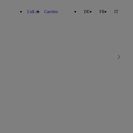
Lidl.ch
Carrière
DE
FR
IT