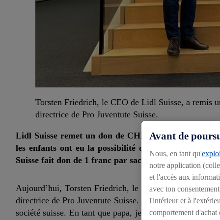
Torsten Friedrich, le CEO de Lidl Suisse, a remis
directrice de Pro Juventute Suisse.
Avant de poursui
Lidl Suisse remet un don de CHF 50 000 à Pro Juvent
les enfants ont eu la possibilité d’envoyer leurs œuv
Nous, en tant qu'
exploi
Suisse fait don de 1 franc par sac vendu.
notre application (coll
et l'accès aux informat
Aujourd’hui, Torsten Friedrich, le CEO de Lidl Suisse
avec ton consentement, 
directrice de Pro Juventute Suisse. «En tant que détailla
l'intérieur et à l'exté
société suisse. En tant que papa, je suis particulièreme
comportement d'achat e