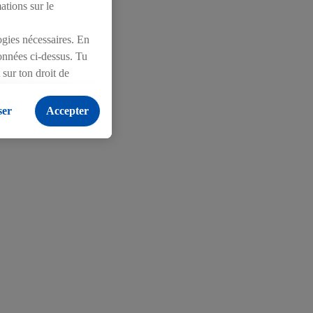
mations sur le
logies nécessaires. En
les 3 meilleurs
ionnées ci-dessus. Tu
décoré les sacs
sur ton droit de
 enfants et les
onfidentialité
.
Pour
haque jour dans
ser
Accepter
enfants et des
ventute Suisse.