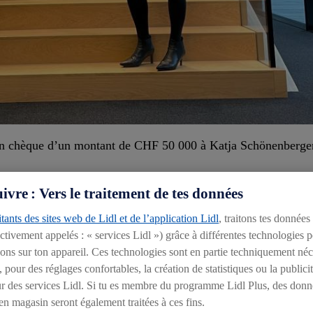
 un chèque d’un montant de CHF 50 000 à Katja Schönenberger
vre : Vers le traitement de tes données
ute. Cette somme a été récoltée à l’occasion un concour
res. L’un des sacs Lidl arborait cet automne les dessins 
tants des sites web de Lidl et de l’application Lidl
, traitons tes données
ectivement appelés : « services Lidl ») grâce à différentes technologies 
ions sur ton appareil. Ces technologies sont en partie techniquement néce
, a remis un chèque d’un montant de CHF 50 000 à Katja Sch
pour des réglages confortables, la création de statistiques ou la publici
nt implanté en Suisse, il est important pour nous de rendre que
rieur des services Lidl. Si tu es membre du programme Lidl Plus, des donn
nt heureux de pouvoir contribuer avec ce don au soutien et à l
n magasin seront également traitées à ces fins.