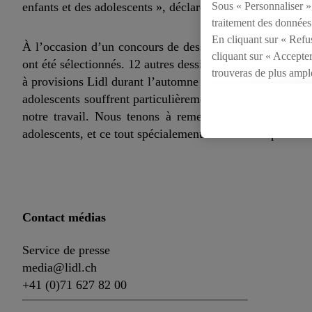
Sous « Personnaliser », 
enfants et des adolescents », déclare Torsten Friedrich.
traitement des données
En cliquant sur « Refus
À l’occasion d’un concours de dessin, les enfants ont pu
cliquant sur « Accepter
ont été sélectionnés. 12 autres dessins ont également été
trouveras de plus ampl
à provisions Lidl durant l’automne 2021. Aujourd’hui, Lid
révoquer ton consentem
adolescents souffrent particulièrement de la situation d
consulter les mentions l
notre travail. Nous tenons à remercier vivement Lidl 
adolescents, et ce tout spécialement dans ces temps diffic
Contact médias
Service de presse
media@lidl.ch
+41 (0)71 627 82 00