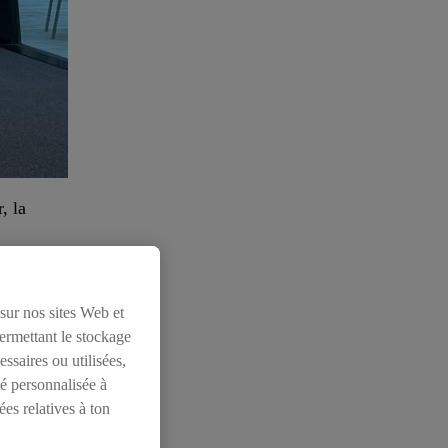
, la
s de dessin où
gagnants. Lidl
 sur nos sites Web et
permettant le stockage
ssaires ou utilisées,
önenberger, la
té personnalisée à
lque chose à la
ées relatives à ton
a promotion des