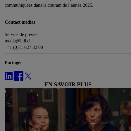
notre
déclaration de confidentialité
.
Pour consulter les
communiquées dans le courant de l’année 2025.
mentions légales, c’est ici.
Contact médias
Service de presse
media@lidl.ch
+41 (0)71 627 82 00
Partager
EN SAVOIR PLUS