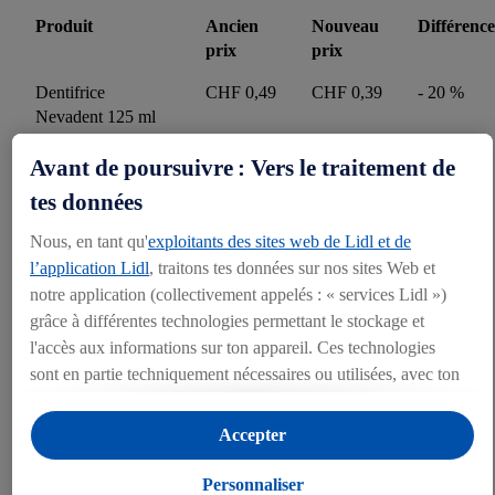
Produit
Ancien
Nouveau
Différence
prix
prix
Dentifrice
CHF 0,49
CHF 0,39
- 20 %
Nevadent 125 ml
Crèmes de soin du
CHF 2,69
CHF 2,09
- 22 %
Avant de poursuivre : Vers le traitement de
visage Cien 50 ml
tes données
Savon crème Cien
CHF 0,89
CHF 0,69
- 22 %
Nous, en tant qu'
exploitants des sites web de Lidl et de
2x150 g
l’application Lidl
, traitons tes données sur nos sites Web et
Bains de bouche
CHF 1,65
CHF 1,39
- 15 %
notre application (collectivement appelés : « services Lidl »)
Nevadent 500 ml
grâce à différentes technologies permettant le stockage et
l'accès aux informations sur ton appareil. Ces technologies
Brosses à dents
CHF 0,73
CHF 0,59
- 19 %
sont en partie techniquement nécessaires ou utilisées, avec ton
Nevadent, lot de 2
consentement, pour des réglages confortables, la création de
statistiques ou la publicité personnalisée à l'intérieur et à
Accepter
l'extérieur des services Lidl. Si tu es membre du programme
Lidl Plus, des données relatives à ton comportement d'achat en
Personnaliser