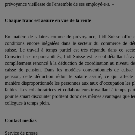
En cliquant sur « Refuser », tu as la possibilité d’autoriser
prévoyance vieillesse de l'ensemble de ses employé-e-s. »
uniquement l'utilisation des technologies nécessaires. En
cliquant sur « Accepter », tu consens à tous les traitements
Chaque franc est assuré en vue de la rente
pour l’ensemble des finalités mentionnées ci-dessus. Tu
trouveras de plus amples informations, notamment sur la durée
En matière de salaires comme de prévoyance, Lidl Suisse offre 
de conservation des données et sur ton droit de révoquer ton
conditions encore inégalées dans le secteur du commerce de dét
consentement à tout moment avec effet pour l’avenir, dans
suisse. Le travail à temps partiel est très répandu dans ce secte
notre
déclaration de confidentialité
.
Pour consulter les
Conscient ses responsabilités, Lidl Suisse est le seul détaillant à av
mentions légales, c’est ici.
complètement renoncé à la déduction de coordination au niveau de
caisse de pension. Dans les modèles conventionnels de caisse
pension, cette déduction réduit le salaire assuré, ce qui affecte
manière disproportionnée les personnes aux taux d’occupation les p
faibles. Les collaboratrices et collaborateurs travaillant à temps part
pour le smart discounter profitent donc des mêmes avantages que le
collègues à temps plein.
Contact médias
Service de presse