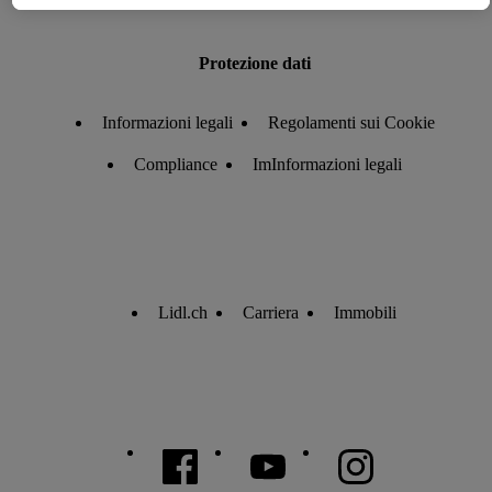
dati.
Cliccando su “Rifiuta” puoi consentire solo l’impiego di
Protezione dati
tecnologie necessarie. Cliccando su “Accetta” acconsenti a
tutti i trattamenti per tutte le finalità sopra menzionate. Nelle
Informazioni legali
Regolamenti sui Cookie
nostre
disposizioni sulla protezione dei dati
trovi ulteriori
informazioni, anche in relazione al periodo di conservazione
Compliance
ImInformazioni legali
dei dati e al tuo diritto di revocare il consenso in qualsiasi
momento con effetto per il futuro.
Le note legali sono
disponibili qui.
Lidl.ch
Carriera
Immobili