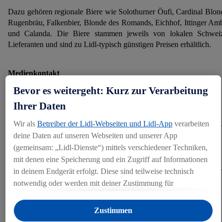
Dazu gehören regionale Biere wie Solothurner Öufi, Cardinal Blon
Rugenbräu, Falkenbier, Blonde des Romands, Eichhof, Ittinger Am
und Calanda. Die Biere stammen jeweils von lokalen Schwei
Lieferanten und sind zu Lidl-typisch günstigen Preisen erhältlich.
Medienkontakt
Bevor es weitergeht: Kurz zur Verarbeitung
Medienstelle
Ihrer Daten
media@lidl.ch
+41 (0)71 627 82 00
Wir als
Betreiber der Lidl-Webseiten und Lidl-App
verarbeiten
deine Daten auf unseren Webseiten und unserer App
Kategorien
(gemeinsam: „Lidl-Dienste“) mittels verschiedener Techniken,
mit denen eine Speicherung und ein Zugriff auf Informationen
Produkt
in deinem Endgerät erfolgt. Diese sind teilweise technisch
notwendig oder werden mit deiner Zustimmung für
Teilen
komfortable Einstellungen, zur Statistik-Erstellung oder für
personalisierte Werbung innerhalb und außerhalb der Lidl-
Zustimmen
Dienste verwendet. Sofern du Teilnehmer des Lidl Plus-