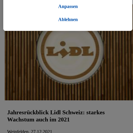
MEHR DAZU
Programms bist, werden für diese Zwecke auch Daten aus
Anpassen
deinem Filial-Kaufverhalten verarbeitet.
Unter „Anpassen“ kannst du einzelne Verwendungszwecke
Ablehnen
zulassen und weitere Angaben zu den Datenverarbeitungen
finden.
Durch einen Klick auf „Ablehnen“ kannst du nur den Einsatz
notwendiger Techniken zulassen. Durch einen Klick auf
„Zustimmen“ stimmst du allen Verarbeitungen zu sämtlichen
vorgenannten Zwecken zu. Weitere Informationen, auch zur
Speicherdauer der Daten und zu deinem Recht, deine
Einwilligung jederzeit mit Wirkung für die Zukunft zu
widerrufen, findest du in unseren
Datenschutzbestimmungen
.
Die Impressen findest du hier.
Jahresrückblick Lidl Schweiz: starkes
Wachstum auch im 2021
Weinfelden, 27.12.2021