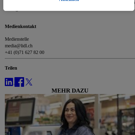
Kundinnen und Kunden sowie Mitarbeitenden als Da
zulassen und weitere Angaben zu den Datenverarbeitungen
unvergessliche Erlebnisse schenken konnten».
finden.
Durch einen Klick auf „Ablehnen“ kannst du nur den Einsatz
Medienkontakt
notwendiger Techniken zulassen. Durch einen Klick auf
„Zustimmen“ stimmst du allen Verarbeitungen zu sämtlichen
Medienstelle
vorgenannten Zwecken zu. Weitere Informationen, auch zur
media@lidl.ch
Speicherdauer der Daten und zu deinem Recht, deine
+41 (0)71 627 82 00
Einwilligung jederzeit mit Wirkung für die Zukunft zu
widerrufen, findest du in unseren
Datenschutzbestimmungen
.
Teilen
Die Impressen findest du hier.
MEHR DAZU