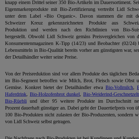
knapp einem Drittel seiner 350 Bio-Artikeln im Dauersortiment. Se
Eigenmarkenprodukte mit Bio-Zertifizierung vertreibt Lidl Schw
unter dem Label «Bio Organic». Davon stammen die mit d
Schweizer Kreuz gekennzeichneten Produkte aus Schweiz
Produktion und werden nach den Richtlinien von Bio-Sui
hergestellt. Obwohl Lidl Schweiz gemäss Preisvergleichen von 
Konsumentenmagazinen K-Tipp (14/23) und Beobachter (02/24) 
Lebensmitteln in Bio-Qualität bereits vorher am günstigsten war, se
der Detailhändler weiter seine Preise.
Von der Preisreduktion sind vor allem Produkte des täglichen Beda
im Bio-Segment betroffen wie Milch, Brot, Fleisch sowie Obst 
Gemüse. Konkret bietet der Detailhändler etwa
Bio-Vollmilch
,
Haferdrink
,
Bio-Holzofenbrot dunkel
,
Bio-Weiderind-Geschnetzelt
Bio-Rüebli
und über 95 weitere Produkte im Durchschnitt n
Prozent dauerhaft günstiger an. Dabei geht der Dauertiefpreis von ü
100 Bio-Produkten nicht zulasten der Bio-Produzenten, sondern w
von Lidl Schweiz selbst getragen.
Die Nachfrage nach Bio-Produkten ist bei Kundinnen und Kunden