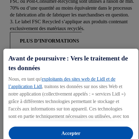
FSC ou Post-Consumer-Recycling sont utilisés à raison de min.
70% ou d’une quantité au moins équivalente dans le processus
de fabrication afin de fabriquer les marchandises en question.
3. Le label FSC Recycled s’applique aux produits contenant
exclusivement des matériaux recyclés.
PLUS D’INFORMATIONS
Avant de poursuivre : Vers le traitement de
Global Recycled Standard
tes données
Faire du neuf avec du vieux : en réutilisant des matériaux qui
Nous, en tant qu'
exploitants des sites web de Lidl et de
ont déjà été utilisés, on économise des ressources précieuses.
l’application Lidl
, traitons tes données sur nos sites Web et
GRS permet l'identification et la traçabilité complète du
notre application (collectivement appelés : « services Lidl »)
matériau recyclé utilisé dans le produit. Outre la chaîne
d'approvisionnement complète, du point de collecte au
grâce à différentes technologies permettant le stockage et
magasin, des critères sociaux et écologiques sont également
l'accès aux informations sur ton appareil. Ces technologies
vérifiés.
sont en partie techniquement nécessaires ou utilisées, avec ton
consentement, pour des réglages confortables, la création de
POUR PLUS D'INFORMATIONS
statistiques ou la publicité personnalisée à l'intérieur et à
Accepter
l'extérieur des services Lidl. Si tu es membre du programme