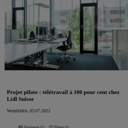
de conservation des données et sur ton droit de révoquer ton
consentement à tout moment avec effet pour l’avenir, dans
notre
déclaration de confidentialité
.
Pour consulter les
mentions légales, c’est ici.
Projet pilote : télétravail à 100 pour cent chez
Lidl Suisse
Weinfelden, 05.07.2022
Documents:
(1)
Photos:
(1)