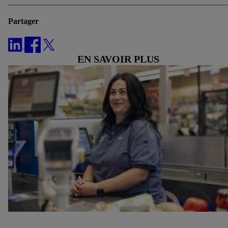
cliquant sur « Accepter », tu consens à tous les traitements
Partager
pour l’ensemble des finalités mentionnées ci-dessus. Tu
trouveras de plus amples informations, notamment sur la durée
de conservation des données et sur ton droit de révoquer ton
EN SAVOIR PLUS
consentement à tout moment avec effet pour l’avenir, dans
notre
déclaration de confidentialité
.
Pour consulter les
mentions légales, c’est ici.