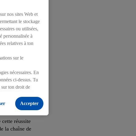
e la planète à
 sur nos sites Web et
permettant le stockage
ssaires ou utilisées,
ageons depuis
té personnalisée à
istique,
ées relatives à ton
roélectricité.
mations sur le
», explique
logies nécessaires. En
ionnées ci-dessus. Tu
sur ton droit de
ontrecarrer le
onfidentialité
.
Pour
 Targets, il
ser
Accepter
 avec le WWF
Lidl Suisse a
cette réussite
e la chaîne de