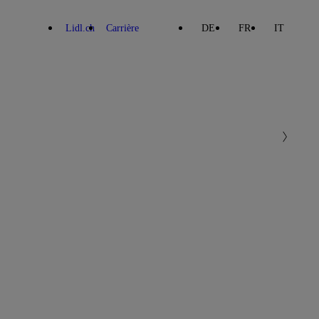
Lidl.ch
Carrière
DE
FR
IT