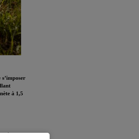
e s’imposer
llant
nète à 1,5
que dans un