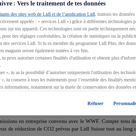
vre : Vers le traitement de tes données
ords de Paris et contribuer ainsi à limiter le réchauffement d
ageant pour l’initiative.
tants des sites web de Lidl et de l’application Lidl
, traitons tes données
ectivement appelés : « services Lidl ») grâce à différentes technologies 
ions sur ton appareil. Ces technologies sont en partie techniquement néce
é dans la culture d’entreprise de Lidl Suisse. Nous nous eng
pour des réglages confortables, la création de statistiques ou la publici
tilisons des technologies de moteurs alternatives dans la log
rieur des services Lidl. Si tu es membre du programme Lidl Plus, des donn
es de recharge électriques dans nos magasins et utilisons l’hyd
n magasin seront également traitées à ces fins.
tu peux autoriser certaines finalités d'utilisation et obtenir plus d'infor
st donc pour nous que la suite logique vers un avenir durable 
.
er », tu as la possibilité d’autoriser uniquement l'utilisation des techno
 », tu consens à tous les traitements pour l’ensemble des finalités ment
es informations, notamment sur la durée de conservation des données et 
lui l’initiative SBT comme un outil indispensable afin de c
ent à tout moment avec effet pour l’avenir, dans notre
déclaration de c
décision de Lidl Suisse d’intégrer l’initiative Science Based
égales, c’est ici.
Refuser
Personnali
se rejoigne l’initiative SBT dans le cadre de la coopération
Accords de Paris en matière de CO2. À la fin de l’année 2018, 
émissions en entreprise convenu avec le WWF. Compte tenu de 
eux de réduction de CO2 prévus par Lidl Suisse tout au long d