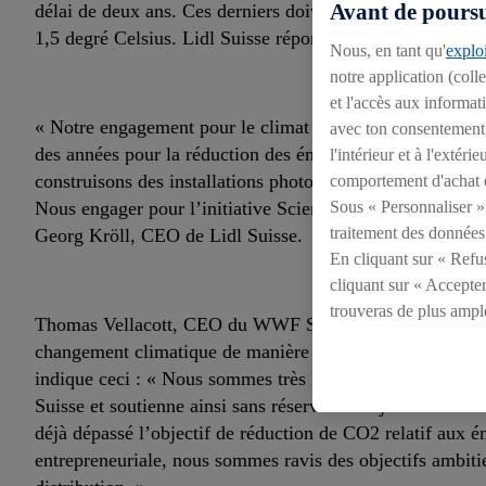
Avant de poursui
délai de deux ans. Ces derniers doivent faire écho aux Acc
1,5 degré Celsius. Lidl Suisse répond à cet appel en s’eng
Nous, en tant qu'
exploi
notre application (coll
et l'accès aux informat
« Notre engagement pour le climat est profondément ancr
avec ton consentement, 
des années pour la réduction des émissions de CO2, nous u
l'intérieur et à l'exté
construisons des installations photovoltaïques et des born
comportement d'achat e
Sous « Personnaliser », 
Nous engager pour l’initiative Science Based Targets n’e
traitement des données
Georg Kröll, CEO de Lidl Suisse.
En cliquant sur « Refus
cliquant sur « Accepter
trouveras de plus ampl
Thomas Vellacott, CEO du WWF Suisse, considère quant à 
révoquer ton consentem
changement climatique de manière crédible. Concernant la 
consulter les mentions l
indique ceci : « Nous sommes très heureux que Lidl Suis
Suisse et soutienne ainsi sans réserve les objectifs des 
déjà dépassé l’objectif de réduction de CO2 relatif aux 
entrepreneuriale, nous sommes ravis des objectifs ambiti