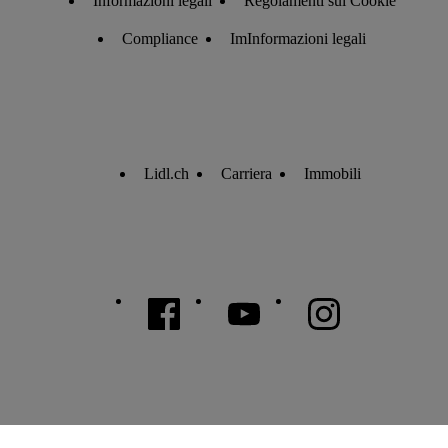
Informazioni legali
Regolamenti sui Cookie
Compliance
ImInformazioni legali
Lidl.ch
Carriera
Immobili