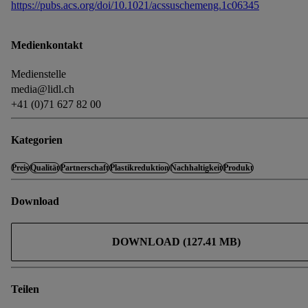
https://pubs.acs.org/doi/10.1021/acssuschemeng.1c06345
Medienkontakt
Medienstelle
media@lidl.ch
+41 (0)71 627 82 00
Kategorien
Preis
Qualität
Partnerschaft
Plastikreduktion
Nachhaltigkeit
Produkt
Download
DOWNLOAD (127.41 MB)
Teilen