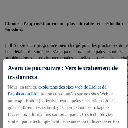
Chaîne d’approvisionnement plus durable et réduction d
émissions
Lidl Suisse a un programme bien chargé pour les prochaines anné
Le détaillant souhaite s’attaquer aux principales sources 
problématiques environnementales, telles que la chaî
d’approvisionnement. Lidl Suisse s’engage donc à concevoir 
Avant de poursuivre : Vers le traitement de
chaînes d’approvisionnement sans déforestation, sans transformation
tes données
sans exploitation en ce qui concerne les matières premières que sont
soja, le cacao, l’huile de palme, la viande de bœuf et le café. De mê
Nous, en tant qu'
exploitants des sites web de Lidl et de
Lidl Suisse s’est donné pour objectif de réduire ses propres émissi
l’application Lidl
, traitons tes données sur nos sites Web et
de CO2 ainsi que celles de ses fournisseurs. Par ailleurs, il est pr
notre application (collectivement appelés : « services Lidl »)
que le rapport entre sources de protéines animales et végétales s
grâce à différentes technologies permettant le stockage et
quantifié et publié.
l'accès aux informations sur ton appareil. Ces technologies
sont en partie techniquement nécessaires ou utilisées, avec ton
Torsten Friedrich, CEO de Lidl Suisse, met son entrepris