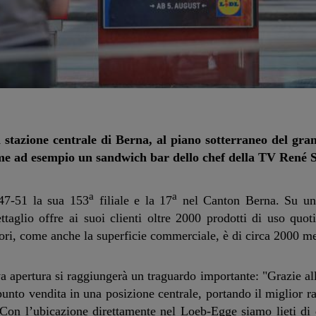
la stazione centrale di Berna, al piano sotterraneo del gr
me ad esempio un sandwich bar dello chef della TV René 
a
a
 47-51 la sua 153
filiale e la 17
nel Canton Berna. Su una
ttaglio offre ai suoi clienti oltre 2000 prodotti di uso quoti
essori, come anche la superficie commerciale, è di circa 2000 me
a apertura si raggiungerà un traguardo importante: "Grazie al
nto vendita in una posizione centrale, portando il miglior ra
. Con l’ubicazione direttamente nel Loeb-Egge siamo lieti di 