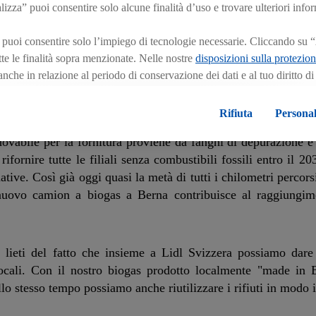
el grande magazzino Loeb.
zza” puoi consentire solo alcune finalità d’uso e trovare ulteriori info
 puoi consentire solo l’impiego di tecnologie necessarie. Cliccando su 
tutte le finalità sopra menzionate. Nelle nostre
disposizioni sulla protezion
 anche in relazione al periodo di conservazione dei dati e al tuo diritto d
ogas e, in cooperazione con Energie Wasser Bern (EWB), chiude 
n effetto per il futuro.
Le note legali sono disponibili qui.
ifornita esclusivamente con un camion a biogas.
Rifiuta
Personal
ovabile per la fornitura proviene da fanghi di depurazione e r
ifornire tutte le filiali senza combustibili fossili entro il 2
tive. Così già oggi quasi la metà di tutti i chilometri percors
 nuovo camion a biogas a Berna contribuisce al raggiungim
lieti del fatto che insieme a Lidl Svizzera possiamo dare
i locali. Con il nostro biogas prodotto localmente "made in
llo stesso tempo possiamo anche riutilizzare i rifiuti in modo i