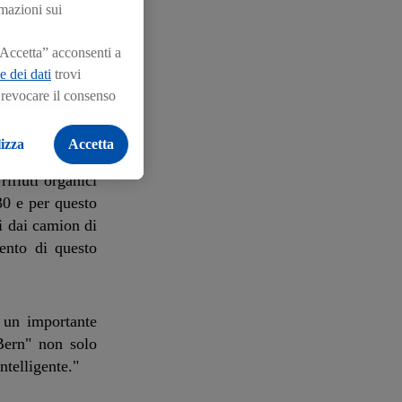
rmazioni sui
“Accetta” acconsenti a
e dei dati
trovi
i revocare il consenso
i cicli locali.
izza
Accetta
ifiuti organici
030 e per questo
i dai camion di
ento di questo
 un importante
 Bern" non solo
ntelligente."