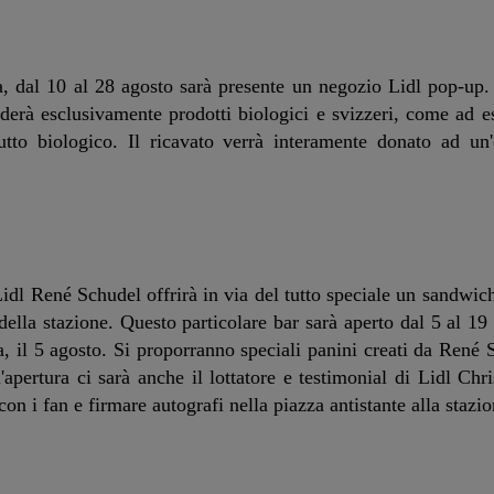
, dal 10 al 28 agosto sarà presente un negozio Lidl pop-up.
nderà esclusivamente prodotti biologici e svizzeri, come ad e
utto biologico. Il ricavato verrà interamente donato ad un
idl René Schudel offrirà in via del tutto speciale un sandwich
a della stazione. Questo particolare bar sarà aperto dal 5 al 1
a, il 5 agosto. Si proporranno speciali panini creati da René S
'apertura ci sarà anche il lottatore e testimonial di Lidl Chr
 con i fan e firmare autografi nella piazza antistante alla stazio