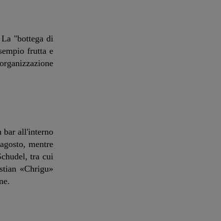
 La "bottega di
sempio frutta e
'organizzazione
 bar all'interno
9 agosto, mentre
chudel, tra cui
istian «Chrigu»
ne.