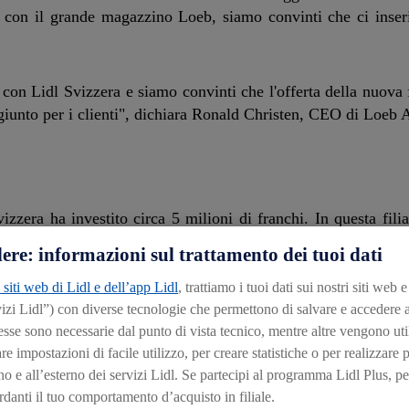
re con il grande magazzino Loeb, siamo convinti che ci ins
con Lidl Svizzera e siamo convinti che l'offerta della nuova fi
ggiunto per i clienti", dichiara Ronald Christen, CEO di Loeb
zera ha investito circa 5 milioni di franchi. In questa filial
umo di corrente, la filiale è illuminata da modernissime lampa
ere: informazioni sul trattamento dei tuoi dati
 siti web di Lidl e dell’app Lidl
, trattiamo i tuoi dati sui nostri siti web 
esi, la nuova filiale apre i battenti. Il layout del negozio è 
izi Lidl”) con diverse tecnologie che permettono di salvare e accedere 
de magazzino Loeb e adeguato all'aspetto esteriore di quest
esse sono necessarie dal punto di vista tecnico, mentre altre vengono util
ivanti.
 impostazioni di facile utilizzo, per creare statistiche o per realizzare 
no e all’esterno dei servizi Lidl. Se partecipi al programma Lidl Plus, pe
un ingresso direttamente attraverso la galleria della stazione. 
ardanti il tuo comportamento d’acquisto in filiale.