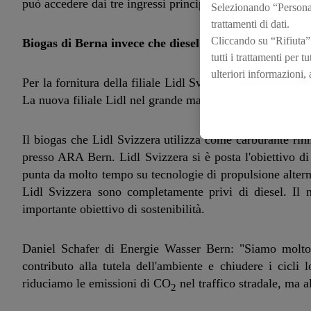
può accedere dai tre ingressi principali al piano terra d
Selezionando “Personali
trattamenti di dati.
Cliccando su “Rifiuta”
Biogas di Berna invece che diesel
tutti i trattamenti per 
ulteriori informazioni,
Per la fornitura della filiale Lidl Svizzera punta sul bi
in qualsiasi momento co
La nuova filiale Lidl nel grande magazzino Loeb verrà r
Il biogas che Lidl Svizzera utilizza come carburante rinn
presso ARA Bern. Lidl Svizzera si è posta l'obiettivo di r
punta da molto tempo su tecnologie di propulsione alterna
Lidl Svizzera sono completamente privi di diesel. Il
importante obiettivo di sostenibilità.
Daniel Schafer di Energie Wasser Bern: "Siamo molto 
contributo alla tutela dell'ambiente e chiudere i cicl
riduciamo le emissioni di CO
nel traffico stradale, ma a
2