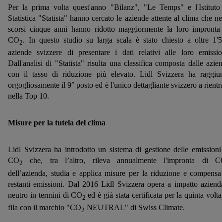
Per la prima volta quest'anno "Bilanz", "Le Temps" e l'Istituto
Statistica "Statista" hanno cercato le aziende attente al clima che ne
scorsi cinque anni hanno ridotto maggiormente la loro impronta
CO
. In questo studio su larga scala è stato chiesto a oltre 1'
2
aziende svizzere di presentare i dati relativi alle loro emissio
Dall'analisi di "Statista" risulta una classifica composta dalle azie
con il tasso di riduzione più elevato. Lidl Svizzera ha raggiu
orgogliosamente il 9° posto ed è l'unico dettagliante svizzero a rientr
nella Top 10.
Misure per la tutela del clima
Lidl Svizzera ha introdotto un sistema di gestione delle emissioni
CO
che, tra l’altro, rileva annualmente l'impronta di 
2
dell’azienda, studia e applica misure per la riduzione e compensa
restanti emissioni. Dal 2016 Lidl Svizzera opera a impatto aziend
neutro in termini di CO
ed è già stata certificata per la quinta volta
2
fila con il marchio "CO
NEUTRAL" di Swiss Climate.
2