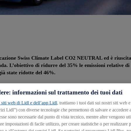
rtificazione Swiss Climate Label CO2 NEUTRAL ed è riusci
da. L’obiettivo di ridurre del 35% le emissioni relative di
ià state ridotte del 46%.
35% le proprie emissioni relative di CO2 entro il 2020 (rispetto
ere: informazioni sul trattamento dei tuoi dati
tate ridotte del 46%.
 siti web di Lidl e dell’app Lidl
, trattiamo i tuoi dati sui nostri siti web 
izi Lidl”) con diverse tecnologie che permettono di salvare e accedere 
esse sono necessarie dal punto di vista tecnico, mentre altre vengono util
tore dei trasporti. Pertanto, entro il 2030, Lidl Svizzera inte
 impostazioni di facile utilizzo, per creare statistiche o per realizzare 
ssili. Ciò è possibile mediante il passaggio a una flotta di cami
no e all’esterno dei servizi Lidl. Se partecipi al programma Lidl Plus, pe