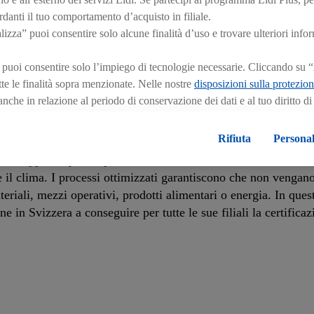
 Svizzera ha condotto i primi studi sul campo con GPL privo di
ardanti il tuo comportamento d’acquisto in filiale.
zza” puoi consentire solo alcune finalità d’uso e trovare ulteriori info
emissioni di CO2 che, tra l’altro, rileva annualmente l’impront
 puoi consentire solo l’impiego di tecnologie necessarie. Cliccando su 
tutte le finalità sopra menzionate. Nelle nostre
disposizioni sulla protezion
ompensa le restanti emissioni.
 anche in relazione al periodo di conservazione dei dati e al tuo diritto d
n effetto per il futuro.
Le note legali sono disponibili qui.
Rifiuta
Personal
 appartengono alle competenze principali di Lidl Svizzera. Solo
ario rapporto qualità-prezzo. La massimizzazione dell’efficien
e il clima. I processi ottimizzati garantiscono che non vengan
teriali, mezzi operativi, prodotti alimentari o energia. In que
e in Svizzera a conseguire per tutte le sue filiali la certifica