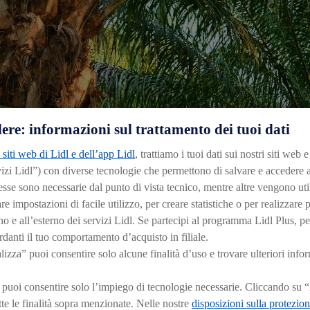
ere: informazioni sul trattamento dei tuoi dati
 siti web di Lidl e dell’app Lidl
, trattiamo i tuoi dati sui nostri siti web 
izi Lidl”) con diverse tecnologie che permettono di salvare e accedere 
orazione fanno schizzare alle stelle la domanda dell’olio di pa
esse sono necessarie dal punto di vista tecnico, mentre altre vengono util
 e sociale.
 impostazioni di facile utilizzo, per creare statistiche o per realizzare 
no e all’esterno dei servizi Lidl. Se partecipi al programma Lidl Plus, pe
ANDI QUESTIONI ECOLOGICHE E SOCI
ardanti il tuo comportamento d’acquisto in filiale.
zza” puoi consentire solo alcune finalità d’uso e trovare ulteriori info
isogno di superfici coltivabili cresce sempre di più. Foreste p
i habitat di animali, piante e popolazioni locali, bensì vengo
 puoi consentire solo l’impiego di tecnologie necessarie. Cliccando su 
voro nei palmeti, come salari bassi e assenza di abbigliamento 
tutte le finalità sopra menzionate. Nelle nostre
disposizioni sulla protezion