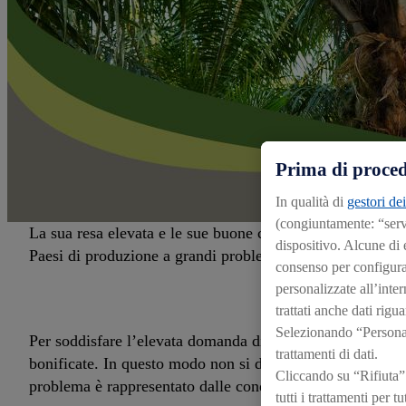
Prima di proced
In qualità di
gestori dei
(congiuntamente: “serv
La sua resa elevata e le sue buone caratteristiche di lav
dispositivo. Alcune di 
Paesi di produzione a grandi problemi di natura ecologica
consenso per configurare
personalizzate all’inter
GR
trattati anche dati rigu
Selezionando “Personali
Per soddisfare l’elevata domanda di olio di palma, il fabb
trattamenti di dati.
bonificate. In questo modo non si distruggono solo prezios
Cliccando su “Rifiuta”
problema è rappresentato dalle condizioni di vita e di la
tutti i trattamenti per 