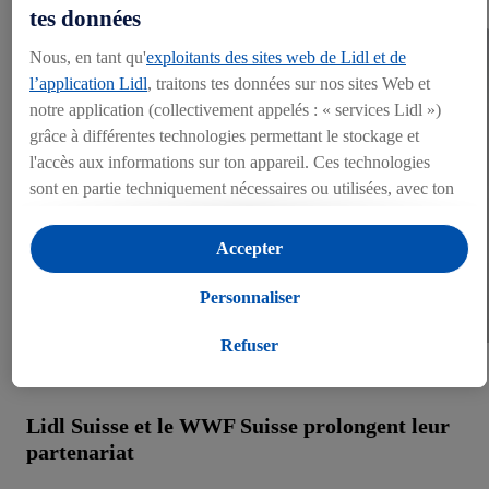
tes données
Nous, en tant qu'
exploitants des sites web de Lidl et de
l’application Lidl
, traitons tes données sur nos sites Web et
notre application (collectivement appelés : « services Lidl »)
grâce à différentes technologies permettant le stockage et
l'accès aux informations sur ton appareil. Ces technologies
sont en partie techniquement nécessaires ou utilisées, avec ton
consentement, pour des réglages confortables, la création de
statistiques ou la publicité personnalisée à l'intérieur et à
Accepter
l'extérieur des services Lidl. Si tu es membre du programme
Lidl Plus, des données relatives à ton comportement d'achat en
Personnaliser
magasin seront également traitées à ces fins.
Sous « Personnaliser », tu peux autoriser certaines finalités
Refuser
d'utilisation et obtenir plus d'informations sur le traitement des
données.
Lidl Suisse et le WWF Suisse prolongent leur
En cliquant sur « Refuser », tu as la possibilité d’autoriser
partenariat
uniquement l'utilisation des technologies nécessaires. En
cliquant sur « Accepter », tu consens à tous les traitements