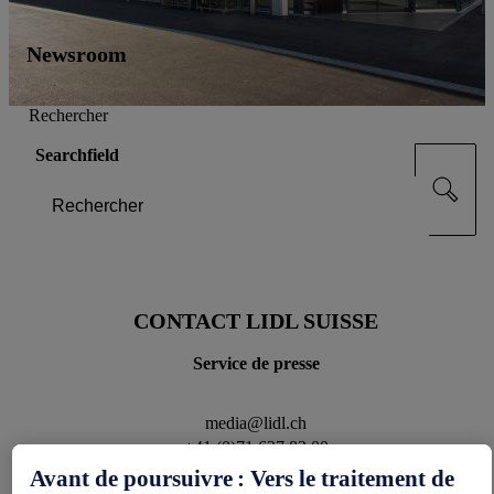
Newsroom
Rechercher
Searchfield
CONTACT LIDL SUISSE
Service de presse
media@lidl.ch
+41 (0)71 627 82 00
Avant de poursuivre : Vers le traitement de
PRESS RELEASES